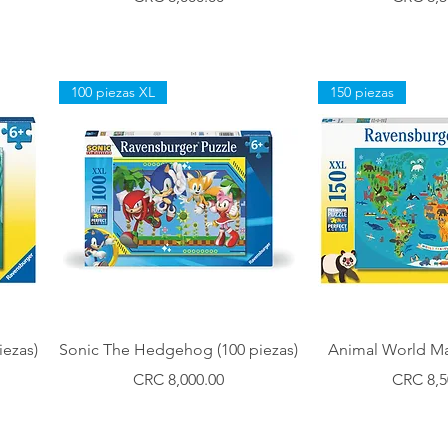
100 piezas XL
150 piezas
Vista rápida
Vista r
ezas)
Sonic The Hedgehog (100 piezas)
Animal World Ma
Precio
Precio
CRC 8,000.00
CRC 8,5