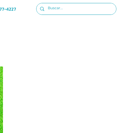
77-4227
Ubicacion
Iniciar sesion