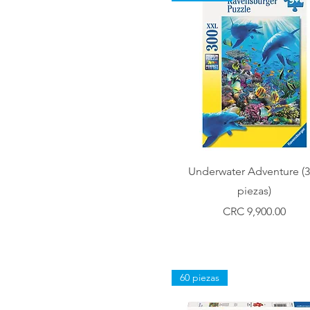
Vista rápida
Underwater Adventure (
piezas)
Precio
CRC 9,900.00
60 piezas