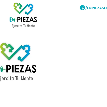
/ENPIEZASC
Acerca
Catalogo