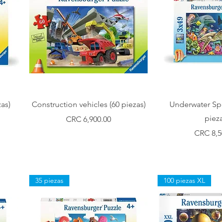
Vista rápida
Vista r
as)
Construction vehicles (60 piezas)
Underwater Sp
pieza
Precio
CRC 6,900.00
Precio
CRC 8,5
35 piezas
100 piezas XL