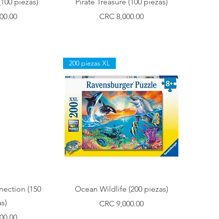
(100 piezas)
Pirate Treasure (100 piezas)
Precio
00.00
CRC 8,000.00
200 piezas XL
ápida
Vista rápida
ection (150
Ocean Wildlife (200 piezas)
s)
Precio
CRC 9,000.00
00.00