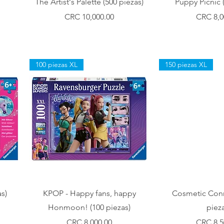
The Artist‘s Palette (500 piezas)
Puppy Picnic 
Precio
Precio
CRC 10,000.00
CRC 8,0
100 piezas XL
150 piezas XL
Vista rápida
Vista r
as)
KPOP - Happy fans, happy
Cosmetic Conn
Honmoon! (100 piezas)
pieza
Precio
Precio
CRC 8,000.00
CRC 8,5