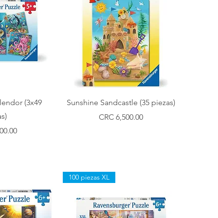
ápida
Vista rápida
lendor (3x49
Sunshine Sandcastle (35 piezas)
s)
Precio
CRC 6,500.00
00.00
100 piezas XL