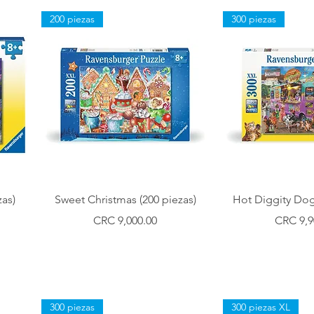
200 piezas
300 piezas
Vista rápida
Vista r
as)
Sweet Christmas (200 piezas)
Hot Diggity Dog
Precio
Precio
CRC 9,000.00
CRC 9,9
300 piezas
300 piezas XL