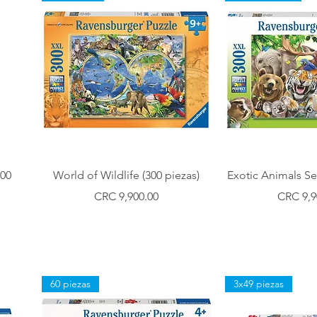
Vista rápida
Vista r
300
World of Wildlife (300 piezas)
Exotic Animals Sel
Precio
Precio
CRC 9,900.00
CRC 9,9
60 piezas
3x49 piezas