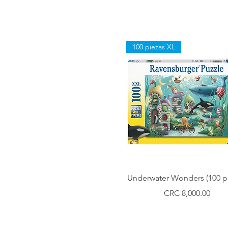
100 piezas XL
Vista rápida
Underwater Wonders (100 pi
Precio
CRC 8,000.00