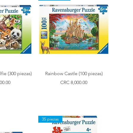
ápida
Vista rápida
fie (300 piezas)
Rainbow Castle (100 piezas)
Precio
00.00
CRC 8,000.00
35 piezas