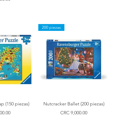
200 piezas
ápida
Vista rápida
p (150 piezas)
Nutcracker Ballet (200 piezas)
Precio
00.00
CRC 9,000.00