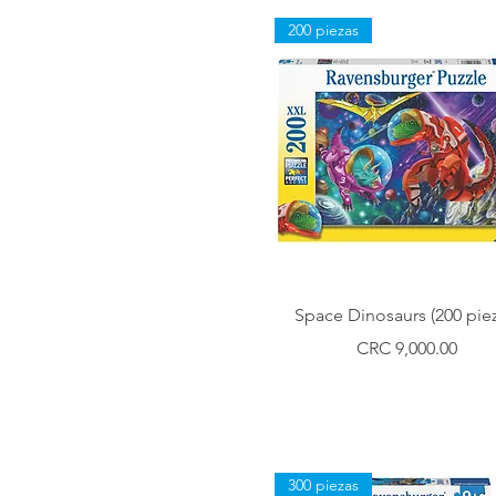
200 piezas
Vista rápida
Space Dinosaurs (200 piez
Precio
CRC 9,000.00
300 piezas