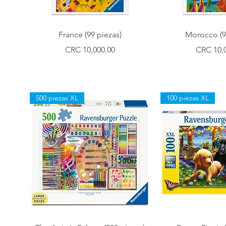
Vista rápida
Vista r
France (99 piezas)
Morocco (9
Precio
Precio
CRC 10,000.00
CRC 10,
500 piezas XL
100 piezas XL
Vista rápida
Vista r