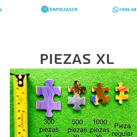
/ENPIEZASCR
+506 64
R
Rompes Viajeros
Como Comprar
PIEZAS XL