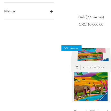
4500 CRC
15.500 CRC
Marca
Vista rápida
Bali (99 piezas)
Eurographics
Precio
CRC 10,000.00
White Mountain
99 piezas
Vista rápida