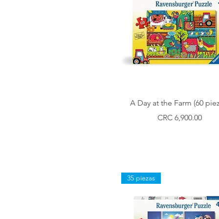
Vista rápida
A Day at the Farm (60 piez
Precio
CRC 6,900.00
35 piezas