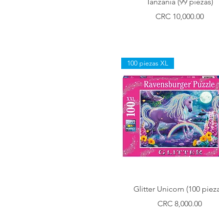
Tanzania (99 piezas)
Precio
CRC 10,000.00
100 piezas XL
Vista rápida
Glitter Unicorn (100 piez
Precio
CRC 8,000.00