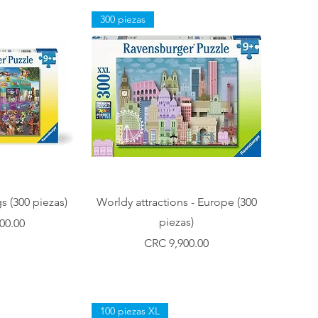
300 piezas
ápida
Vista rápida
s (300 piezas)
Worldy attractions - Europe (300
piezas)
00.00
Precio
CRC 9,900.00
100 piezas XL