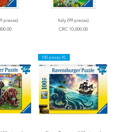
ápida
Vista rápida
9 piezas)
Italy (99 piezas)
Precio
000.00
CRC 10,000.00
100 piezas XL
ápida
Vista rápida