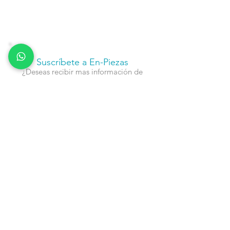
Suscríbete a En-Piezas
¿Deseas recibir mas información de
nuestros productos, servicios y
actividades?
Nombre
Cel
Email
Fecha de Cumpleaños
Enviar