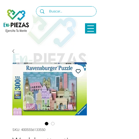
SKU: 4005556133550