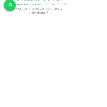
¿Deseas recibir mas información de
nuestros productos, servicios y
actividades?
Nombre
Cel
Email
Fecha de Cumpleaños
Enviar
Contacto:
info@en-piezascr.com