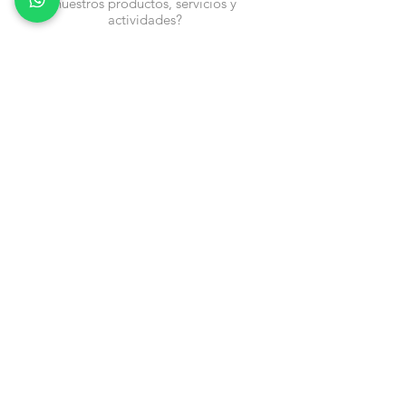
nuestros productos, servicios y
actividades?
Nombre
Cel
Email
Fecha de Cumpleaños
Enviar
Contacto:
info@en-piezascr.com
+506 6477-4227