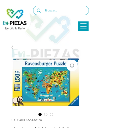
SKU: 4005556132874