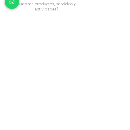
nuestros productos, servicios y
actividades?
Nombre
Cel
Email
Fecha de Cumpleaños
Enviar
Contacto:
info@en-piezascr.com
+506 6477-4227