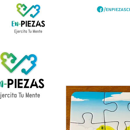
/ENPIEZASC
Acerca
Catalogo