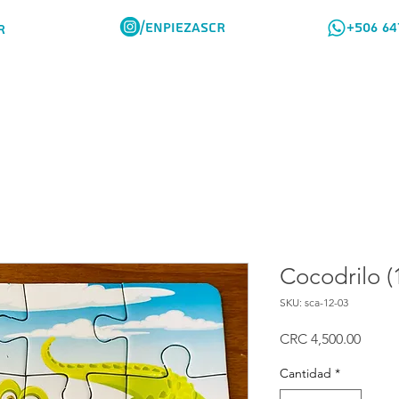
/ENPIEZASCR
+506 64
R
Rompes Viajeros
Como Comprar
Cocodrilo (
SKU: sca-12-03
Preci
CRC 4,500.00
Cantidad
*