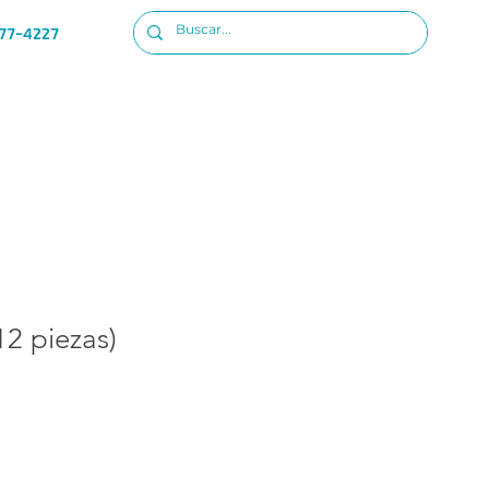
77-4227
Ubicacion
Iniciar sesion
12 piezas)
o