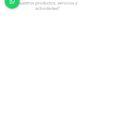
nuestros productos, servicios y
actividades?
Nombre
Cel
Email
Fecha de Cumpleaños
Enviar
Contacto:
info@en-piezascr.com
+506 6477-4227