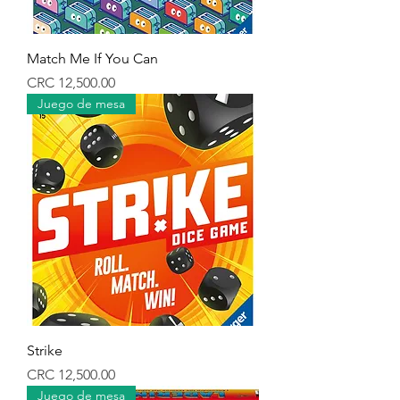
Match Me If You Can
Precio
CRC 12,500.00
Juego de mesa
Strike
Precio
CRC 12,500.00
Juego de mesa