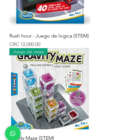
Rush hour - Juego de logica (STEM)
Precio
CRC 12,000.00
Juego de mesa
Gravity Maze (STEM)