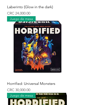
Laberinto (Glow in the dark)
Precio
CRC 24,000.00
Juego de mesa
Horrified: Universal Monsters
Precio
CRC 30,000.00
Juego de mesa