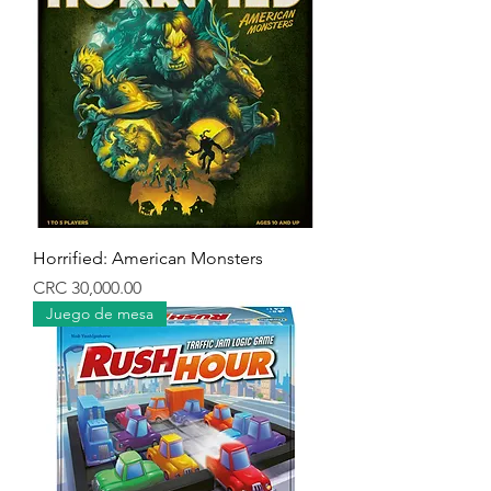
Horrified: American Monsters
Precio
CRC 30,000.00
Juego de mesa