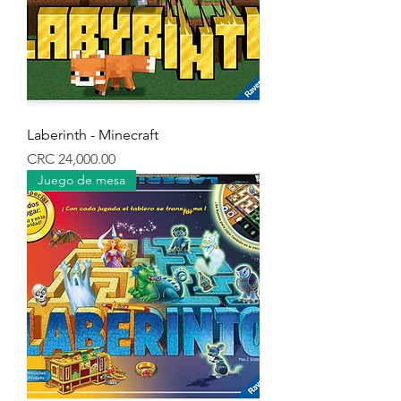
Laberinth - Minecraft
Precio
CRC 24,000.00
Juego de mesa