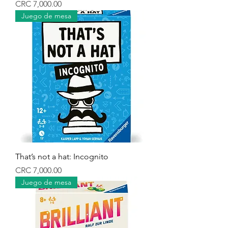
Precio
CRC 7,000.00
Juego de mesa
That’s not a hat: Incognito
Precio
CRC 7,000.00
Juego de mesa