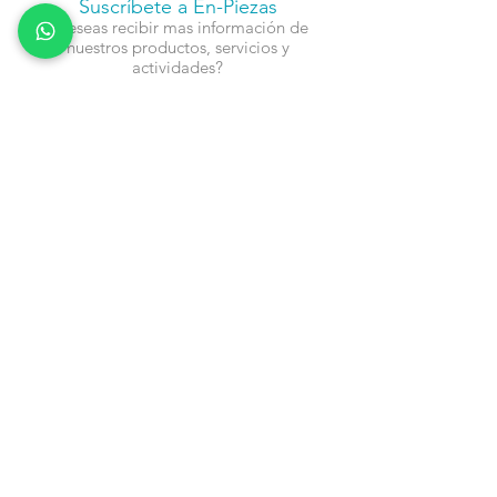
Suscríbete a En-Piezas
¿Deseas recibir mas información de
nuestros productos, servicios y
actividades?
Nombre
Cel
Email
Fecha de Cumpleaños
Enviar
Contacto:
info@en-piezascr.com