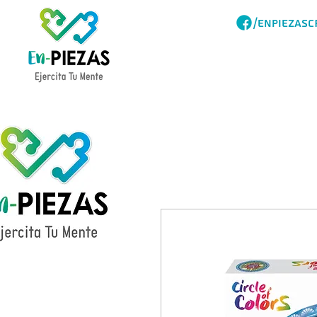
/ENPIEZASC
Acerca
Catalogo