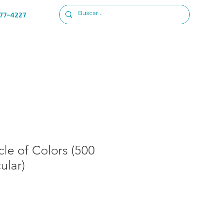
77-4227
Ubicacion
Iniciar sesion
cle of Colors (500
cular)
io