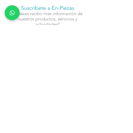
Suscríbete a En-Piezas
¿Deseas recibir mas información de
nuestros productos, servicios y
actividades?
Nombre
Cel
Email
Fecha de Cumpleaños
Enviar
Contacto: