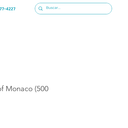
77-4227
Ubicacion
Iniciar sesion
of Monaco (500
o