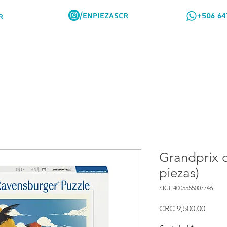
/ENPIEZASCR
+506 64
R
Rompes Viajeros
Como Comprar
Grandprix 
piezas)
SKU: 4005555007746
Preci
CRC 9,500.00