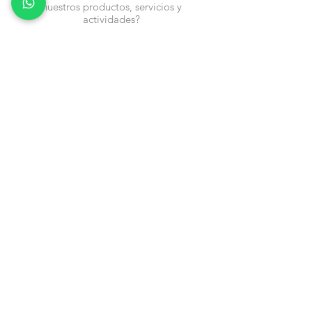
nuestros productos, servicios y
actividades?
Nombre
Cel
Email
Fecha de Cumpleaños
Enviar
Contacto:
info@en-piezascr.com
+506 6477-4227