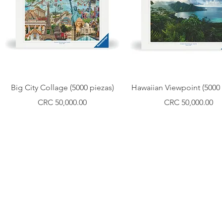
Vista rápida
Vista rápida
Big City Collage (5000 piezas)
Hawaiian Viewpoint (5000 
Precio
Precio
CRC 50,000.00
CRC 50,000.00