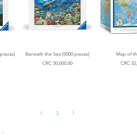
Vista rápida
Vista 
piezas)
Beneath the Sea (5000 piezas)
Map of t
Precio
Precio
CRC 50,000.00
CRC 32,
1