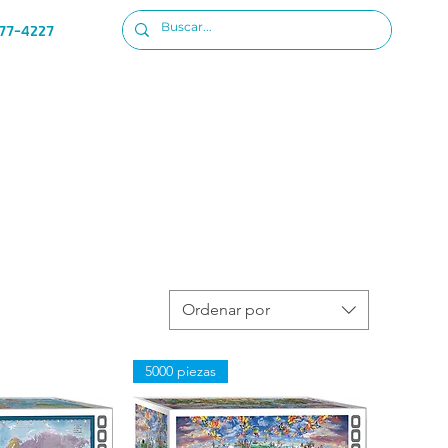
77-4227
Ubicacion
Iniciar sesion
Ordenar por
5000 piezas