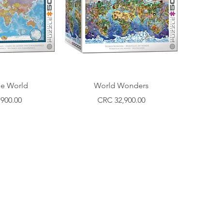
rápida
Vista rápida
he World
World Wonders
Precio
900.00
CRC 32,900.00