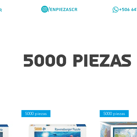
/ENPIEZASCR
+506 64
R
Rompes Viajeros
Como Comprar
5000 piezas
5000 piezas
5000 piezas