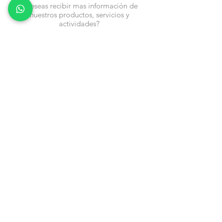
¿Deseas recibir mas información de
nuestros productos, servicios y
actividades?
Nombre
Cel
Email
Fecha de Cumpleaños
Enviar
Contacto:
info@en-piezascr.com