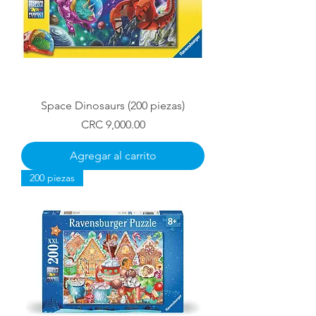
Space Dinosaurs (200 piezas)
Precio
CRC 9,000.00
Agregar al carrito
200 piezas