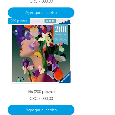
Precio
CRC 7,000.00
Agregar al carrito
200 piezas
Iris (200 piezas)
Precio
CRC 7,000.00
Agregar al carrito