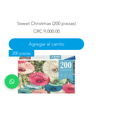
Sweet Christmas (200 piezas)
Precio
CRC 9,000.00
Agregar al carrito
200 piezas