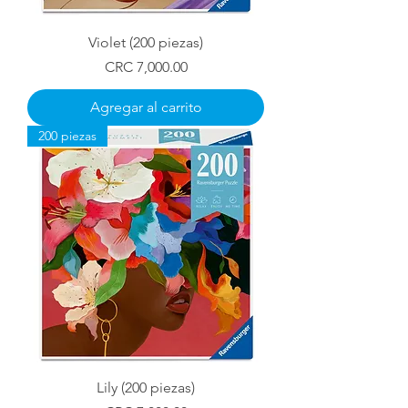
Violet (200 piezas)
Precio
CRC 7,000.00
Agregar al carrito
200 piezas
Lily (200 piezas)