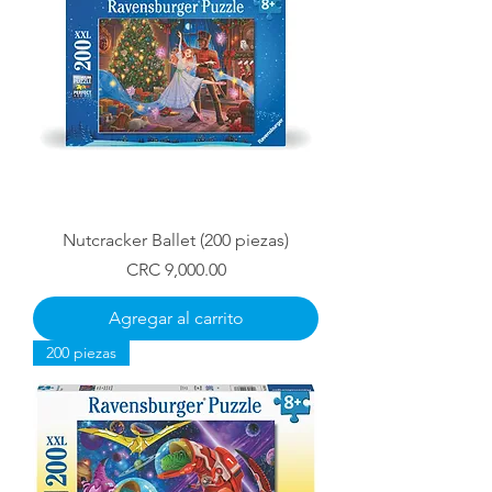
Nutcracker Ballet (200 piezas)
Precio
CRC 9,000.00
Agregar al carrito
200 piezas