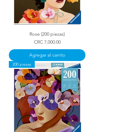
Rose (200 piezas)
Precio
CRC 7,000.00
Agregar al carrito
200 piezas