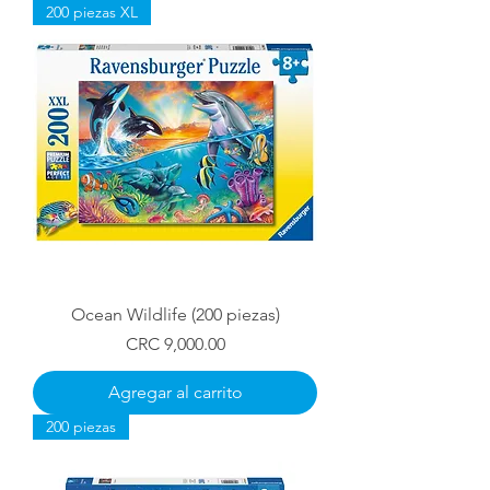
200 piezas XL
Ocean Wildlife (200 piezas)
Precio
CRC 9,000.00
Agregar al carrito
200 piezas