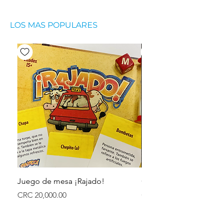
LOS MAS POPULARES
Juego de mesa ¡Rajado!
Goma Liquida para R
Precio
Precio
CRC 20,000.00
CRC 5,500.00