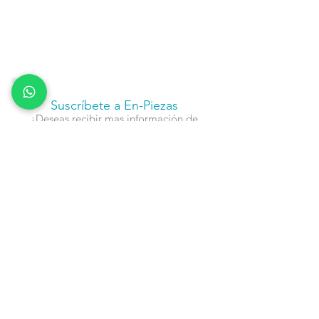
Suscríbete a En-Piezas
¿Deseas recibir mas información de
nuestros productos, servicios y
actividades?
Nombre
Cel
Email
Fecha de Cumpleaños