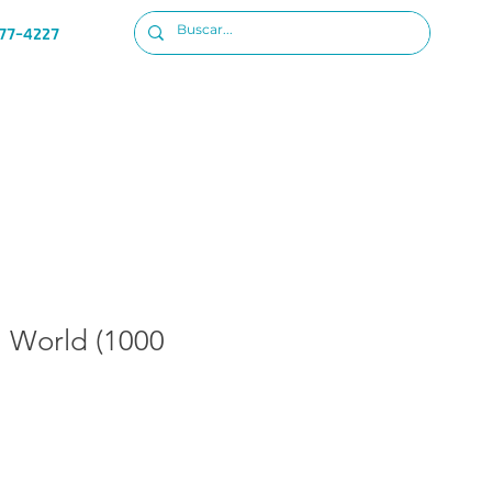
77-4227
Ubicacion
Iniciar sesion
l World (1000
io