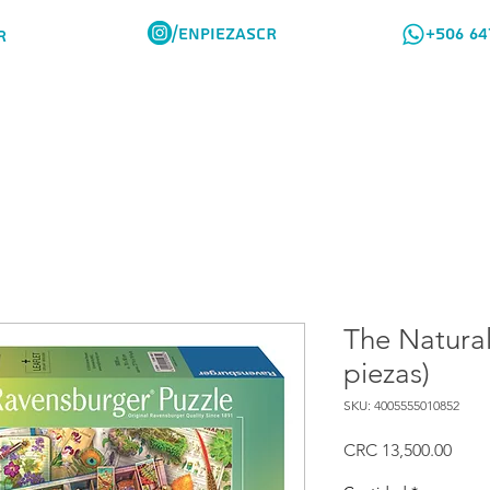
/ENPIEZASCR
+506 64
R
Rompes Viajeros
Como Comprar
The Natura
piezas)
SKU: 4005555010852
Prec
CRC 13,500.00