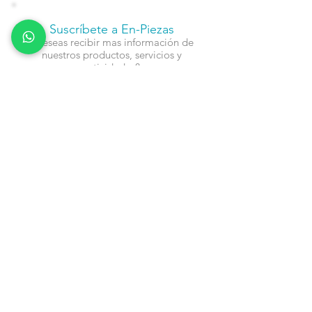
Suscríbete a En-Piezas
¿Deseas recibir mas información de
nuestros productos, servicios y
actividades?
Nombre
Cel
Email
Fecha de Cumpleaños
Enviar
Contacto: