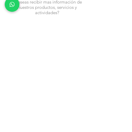
¿Deseas recibir mas información de
nuestros productos, servicios y
actividades?
Nombre
Cel
Email
Fecha de Cumpleaños
Enviar
Contacto:
info@en-piezascr.com
+506 6477-4227