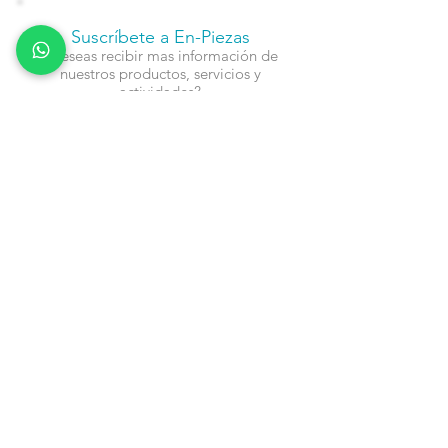
Suscríbete a En-Piezas
¿Deseas recibir mas información de
nuestros productos, servicios y
actividades?
Nombre
Cel
Email
Fecha de Cumpleaños
Enviar
Contacto: