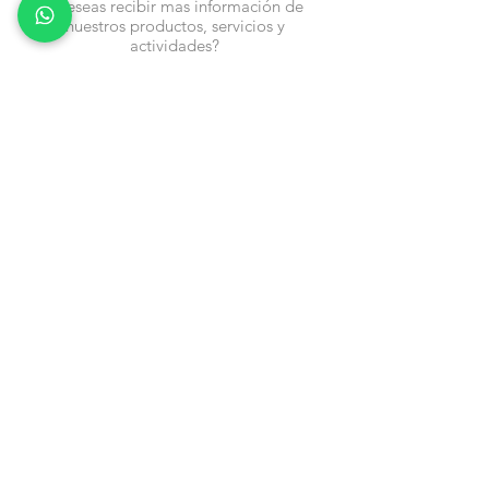
¿Deseas recibir mas información de
nuestros productos, servicios y
actividades?
Nombre
Cel
Email
Fecha de Cumpleaños
Enviar
Contacto:
info@en-piezascr.com
+506 6477-4227