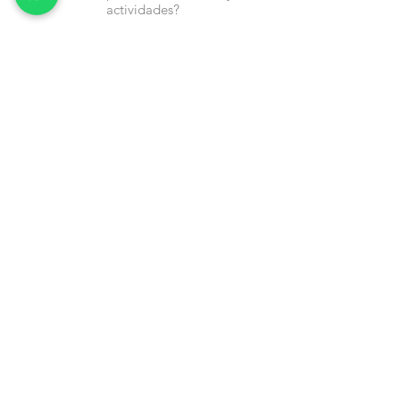
actividades?
Nombre
Cel
Email
Fecha de Cumpleaños
Enviar
Contacto:
info@en-piezascr.com
+506 6477-4227
/ENPIEZASCR