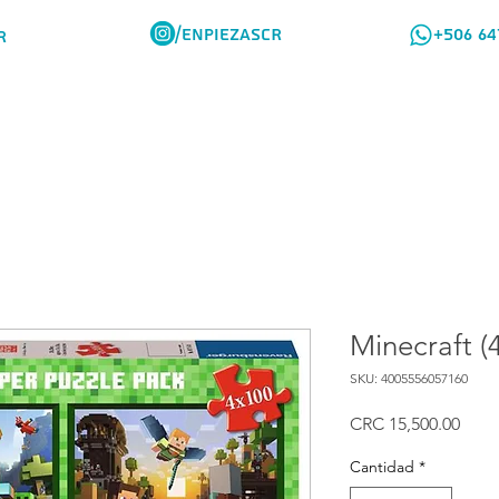
/ENPIEZASCR
+506 64
R
Rompes Viajeros
Como Comprar
Minecraft (
SKU: 4005556057160
Prec
CRC 15,500.00
Cantidad
*