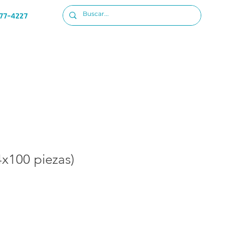
77-4227
Ubicacion
Iniciar sesion
4x100 piezas)
io