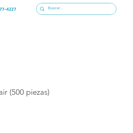
77-4227
Ubicacion
Iniciar sesion
ir (500 piezas)
o