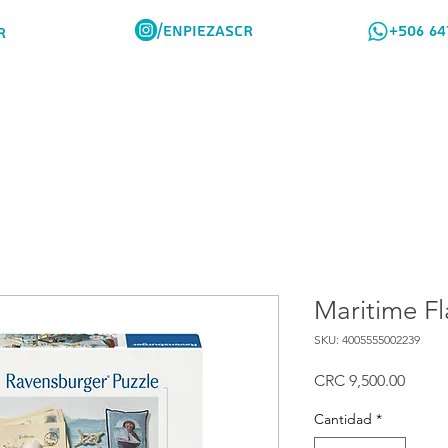
/ENPIEZASCR
+506 64
R
Rompes Viajeros
Como Comprar
Maritime Fla
SKU: 4005555002239
Preci
CRC 9,500.00
Cantidad
*