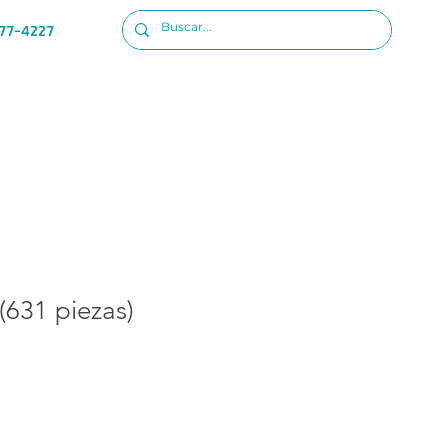
77-4227
Ubicacion
Iniciar sesion
(631 piezas)
io