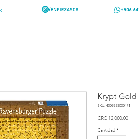
/ENPIEZASCR
+506 64
R
Rompes Viajeros
Como Comprar
Krypt Gold 
SKU: 4005555000471
Prec
CRC 12,000.00
Cantidad
*