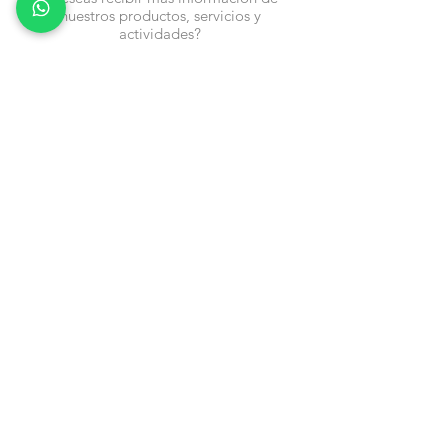
nuestros productos, servicios y
actividades?
Nombre
Cel
Email
Fecha de Cumpleaños
Enviar
Contacto:
info@en-piezascr.com
+506 6477-4227