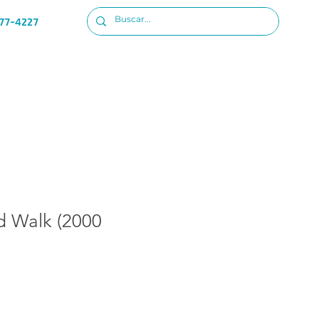
77-4227
Ubicacion
Iniciar sesion
ld Walk (2000
io