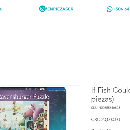
/ENPIEZASCR
+506 64
R
Rompes Viajeros
Como Comprar
If Fish Cou
piezas)
SKU: 4005556168231
Prec
CRC 20,000.00