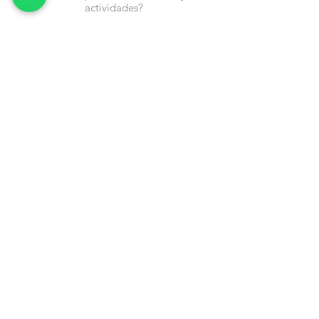
actividades?
Nombre
Cel
Email
Fecha de Cumpleaños
Enviar
Contacto:
info@en-piezascr.com
+506 6477-4227
/ENPIEZASCR