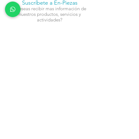
Suscríbete a En-Piezas
¿Deseas recibir mas información de
nuestros productos, servicios y
actividades?
Nombre
Cel
Email
Fecha de Cumpleaños
Enviar
Contacto:
info@en-piezascr.com