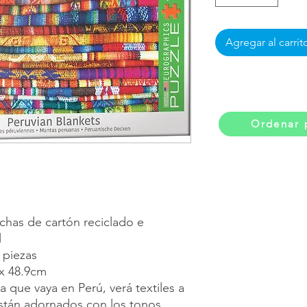
Agregar al carrit
Ordenar 
echas de cartón reciclado e
l
 piezas
x 48.9cm
que vaya en Perú, verá textiles a
están adornados con los tonos