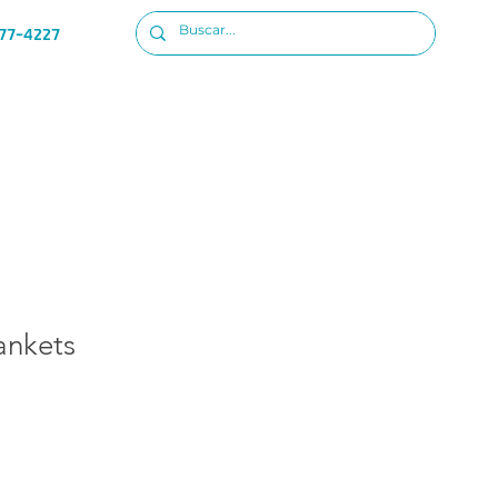
77-4227
Ubicacion
Iniciar sesion
ankets
io