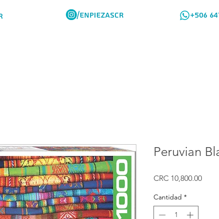
/ENPIEZASCR
+506 64
R
Rompes Viajeros
Como Comprar
Peruvian Bl
Prec
CRC 10,800.00
Cantidad
*