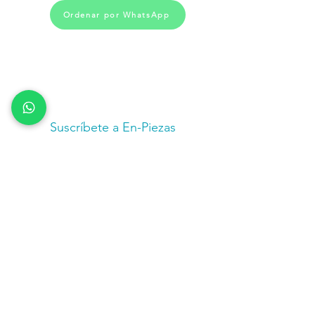
Ordenar por WhatsApp
Suscríbete a En-Piezas
¿Deseas recibir mas información de
nuestros productos, servicios y
actividades?
Nombre
Cel
Email
Fecha de Cumpleaños