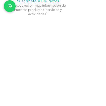
Suscríbete a En-Piezas
¿Deseas recibir mas información de
nuestros productos, servicios y
actividades?
Nombre
Cel
Email
Fecha de Cumpleaños
Enviar
Contacto:
info@en-piezascr.com