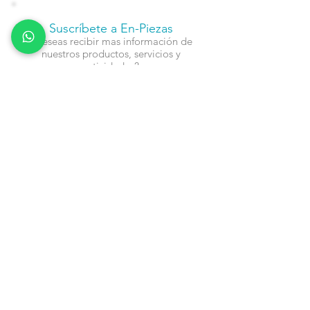
Suscríbete a En-Piezas
¿Deseas recibir mas información de
nuestros productos, servicios y
actividades?
Nombre
Cel
Email
Fecha de Cumpleaños
Enviar
Contacto: