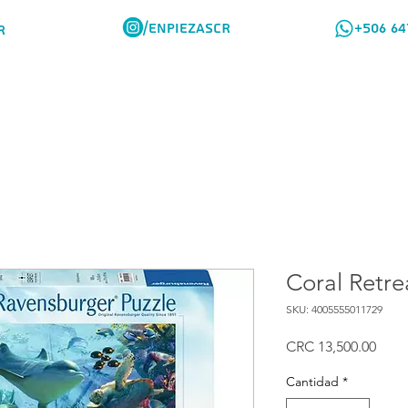
/ENPIEZASCR
+506 64
R
Rompes Viajeros
Como Comprar
Coral Retre
SKU: 4005555011729
Prec
CRC 13,500.00
Cantidad
*