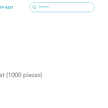
77-4227
Ubicacion
Iniciar sesion
at (1000 piezas)
io