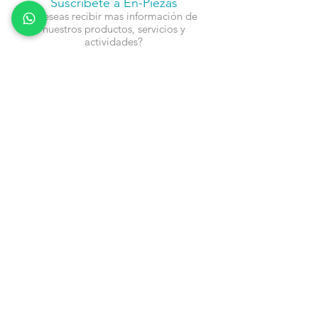
Suscríbete a En-Piezas
¿Deseas recibir mas información de
nuestros productos, servicios y
actividades?
Nombre
Cel
Email
Fecha de Cumpleaños
Enviar
Contacto:
info@en-piezascr.com