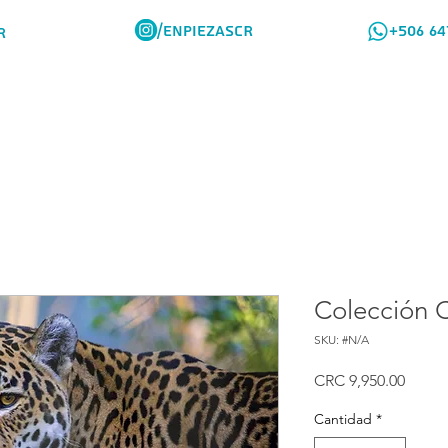
/ENPIEZASCR
+506 64
R
Rompes Viajeros
Como Comprar
Colección C
SKU: #N/A
Preci
CRC 9,950.00
Cantidad
*