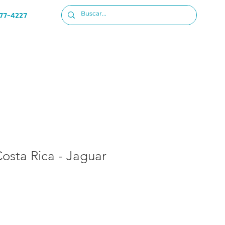
77-4227
Ubicacion
Iniciar sesion
osta Rica - Jaguar
o