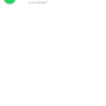
actividades?
Nombre
Cel
Email
Fecha de Cumpleaños
Enviar
Contacto:
info@en-piezascr.com
+506 6477-4227
/ENPIEZASCR