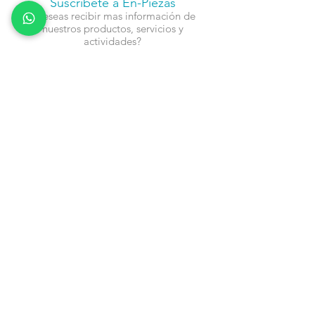
Suscríbete a En-Piezas
¿Deseas recibir mas información de
nuestros productos, servicios y
actividades?
Nombre
Cel
Email
Fecha de Cumpleaños
Enviar
Contacto:
info@en-piezascr.com