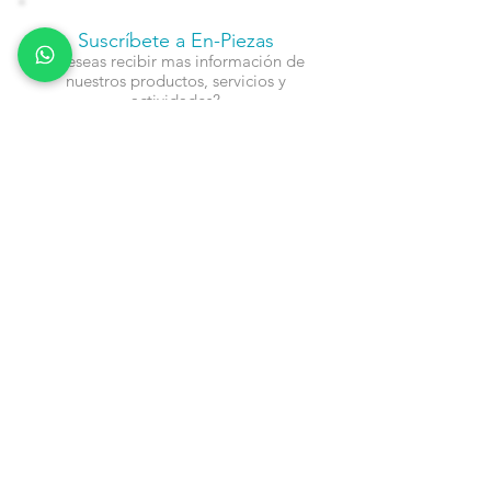
Suscríbete a En-Piezas
¿Deseas recibir mas información de
nuestros productos, servicios y
actividades?
Nombre
Cel
Email
Fecha de Cumpleaños
Enviar
Contacto: