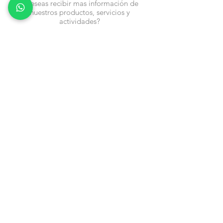
¿Deseas recibir mas información de
nuestros productos, servicios y
actividades?
Nombre
Cel
Email
Fecha de Cumpleaños
Enviar
Contacto:
info@en-piezascr.com
+506 6477-4227