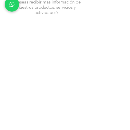
¿Deseas recibir mas información de
nuestros productos, servicios y
actividades?
Nombre
Cel
Email
Fecha de Cumpleaños
Enviar
Contacto:
info@en-piezascr.com
+506 6477-4227