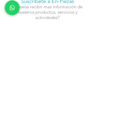
Suscríbete a En-Piezas
¿Deseas recibir mas información de
nuestros productos, servicios y
actividades?
Nombre
Cel
Email
Fecha de Cumpleaños
Enviar
Contacto:
info@en-piezascr.com