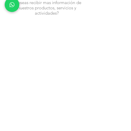
¿Deseas recibir mas información de
nuestros productos, servicios y
actividades?
Nombre
Cel
Email
Fecha de Cumpleaños
Enviar
Contacto:
info@en-piezascr.com