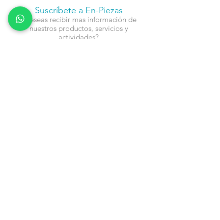
Suscríbete a En-Piezas
¿Deseas recibir mas información de
nuestros productos, servicios y
actividades?
Nombre
Cel
Email
Fecha de Cumpleaños
Enviar
Contacto: