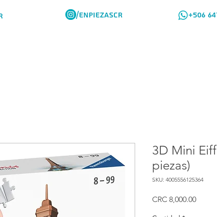
/ENPIEZASCR
+506 64
R
Rompes Viajeros
Como Comprar
3D Mini Eif
piezas)
SKU: 4005556125364
Preci
CRC 8,000.00