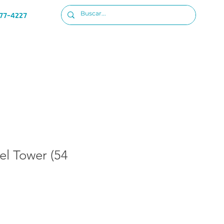
77-4227
Ubicacion
Iniciar sesion
fel Tower (54
o