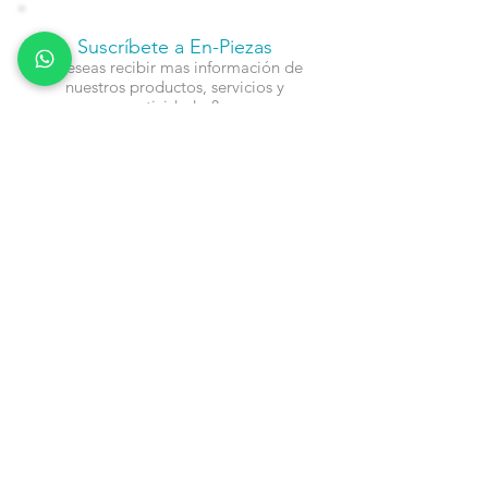
Suscríbete a En-Piezas
¿Deseas recibir mas información de
nuestros productos, servicios y
actividades?
Nombre
Cel
Email
Fecha de Cumpleaños
Enviar
Contacto: