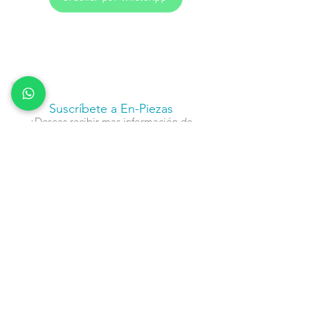
Suscríbete a En-Piezas
¿Deseas recibir mas información de
nuestros productos, servicios y
actividades?
Nombre
Cel
Email
Fecha de Cumpleaños